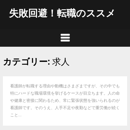
Skip
失敗回避！転職のススメ
to
content
カテゴリー:
求人
看護師が転職する理由や動機はさまざまですが、その中でも
特にハードな職場環境を挙げるケースが目立ちます。人の命
や健康と密接に関わるため、常に緊張状態を強いられるのが
看護師です。そのうえ、人手不足や夜勤などで重労働が続く
こと…